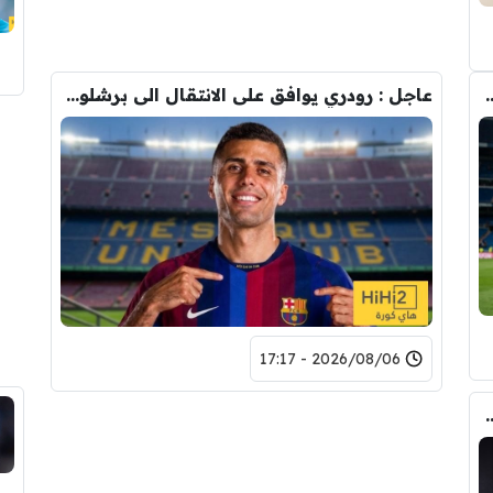
وأحد افراد ادارة ريال مدريد بعد انهيار صفقة رودري
عاجل : رودري يوافق على الانتقال الى برشلونة.. 3 أسباب وراء قراره
2026/08/06 - 17:17
تحول صفقة رودري من ريال مدريد الى برشلونة