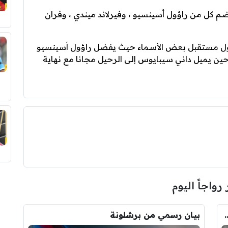
ضم كل من راؤول أسينسيو ، وفيرلاند ميندي ، وفران
ي حول مستقبل بعض الأسماء حيث يفضل راؤول أسينسيو
حين يميل داني سيبايوس إلى الرحيل مجانا مع نهاية
 رواجاً اليوم
ودري مع برشلونة.. قيمة الصفقة والراتب
بيان رسمي من برشلونة