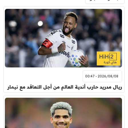
فرينتسفاروشي
ريال مدريد
7:00 م
مباراة ودية
برشلونة
نوتنغهام فورست
8:00 م
مباراة ودية
اودينيزي
برشلونة
2026/08/08 - 00:47
ريال مدريد حارب أندية العالم من أجل التعاقد مع نيمار