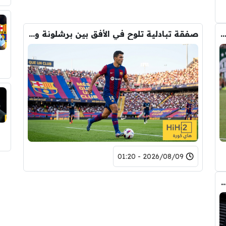
كل تلخص ريال مورينيو في لقاء اليوم امام فيرينكفاروش
صفقة تبادلية تلوح في الأفق بين برشلونة والسيتي لحسم صفقة رودري
2026/08/09 - 01:20
ة في الطريق …! صمت إدارة الريال ليس من باب الصدفة