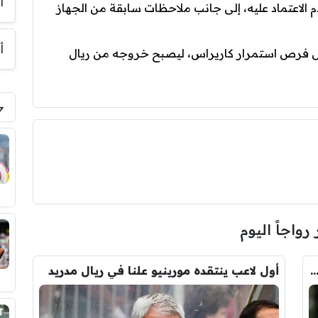
أ
م الاعتماد عليه، إلى جانب ملاحظات سابقة من الجهاز
أ
ليل فرص استمرار كاريراس، ليصبح خروجه من ريال
 رواجاً اليوم
يو يعوض رودري بالصفقة التي ينتظرها جمهور الريال
أول لاعب ينتقده مورينيو علنا في ريال مدريد