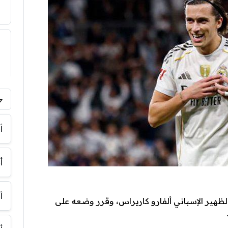
أ
أ
أ
هير الإسباني ألفارو كاريراس، وقرر وضعه على