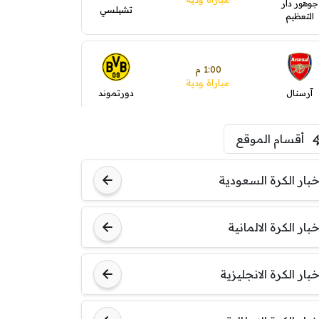
جوهور دار
تشيلسي
التعظيم
1:00 م
مباراة ودية
آرسنال
دورتموند
أقسام الموقع
1:30 م
مباراة ودية
ليفربول
موناكو
خبار الكرة السعودية
خبار الكرة الالمانية
خبار الكرة الانجليزية