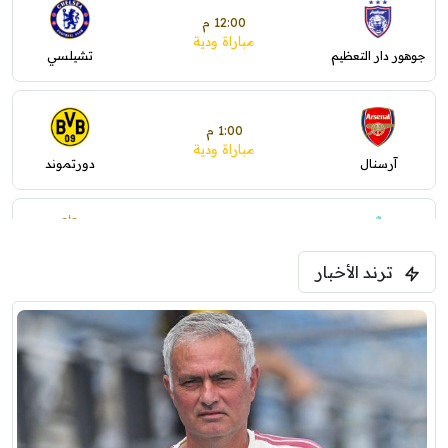
12:00 م
مباراة ودية
جوهور دار التعظيم
تشيلسي
1:00 م
مباراة ودية
آرسنال
دورتموند
1:30 م
مباراة ودية
ترند الأخبار
ليفربول
موناكو