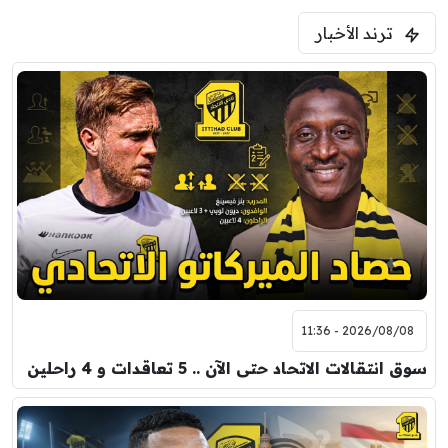
0
0
5:00 م
ترند الأخبار
ودية( ابو ظبي الرياضية -TV )
فرينتسفاروشي
ريال مدريد
7:00 م
مباراة ودية
برشلونة
نوتنغهام فورست
8:00 م
مباراة ودية
اودينيزي
برشلونة
2026/08/08 - 11:36
سوق انتقالات الاتحاد حتى الآن .. 5 تعاقدات و 4 راحلين