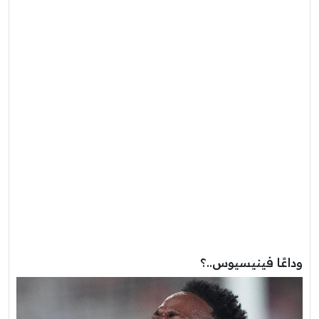
وداعًا فينيسيوس..؟