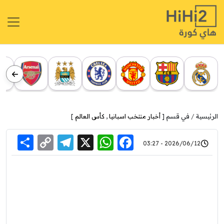
الرئيسية
في قسم [
أخبار منتخب اسبانيا
,
كأس العالم
]
re
elegram
Copy
WhatsApp
Facebook
X
2026/06/12 - 03:27
Link