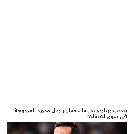
بسبب برناردو سيلفا .. معايير ريال مدريد المزدوجة
في سوق الانتقالات !