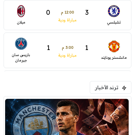
0
3
12:00 م
مباراة ودية
تشيلسي
ميلان
1
1
3:00 م
باريس سان
مباراة ودية
مانشستر يونايتد
جيرمان
2
1
5:00 م
ترند الأخبار
ودية( ابو ظبي الرياضية -TV )
فرينتسفاروشي
ريال مدريد
7:00 م
مباراة ودية
برشلونة
نوتنغهام فورست