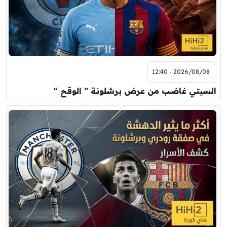
8:00 م
مباراة ودية
اودينيزي
برشلونة
2026/08/08 - 12:40
السيتي غاضب من عرض برشلونة ” الوقح “