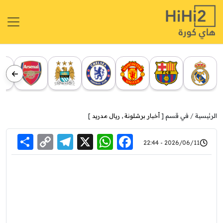
الرئيسية
في قسم [
أخبار برشلونة
,
ريال مدريد
]
re
elegram
Copy
WhatsApp
Facebook
X
2026/06/11 - 22:44
Link