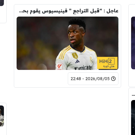
عاجل : “قبل التراجع ” فينيسيوس يقوم بحذف كل صوره مع ريال مدريد
2026/08/05 - 22:48
صفقة واحدة .. خيبة أمل بسوق انتقالات ريال مدريد !