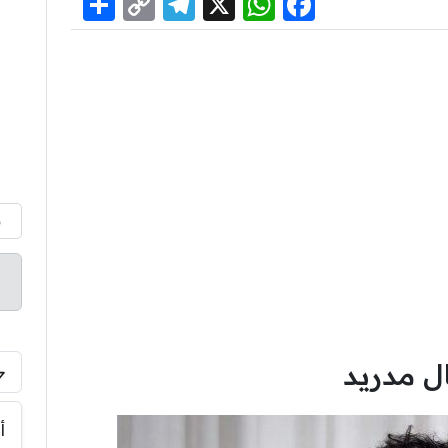
Share
Telegram
Copy
WhatsApp
Facebook
X
Link
م
ال مدريد
أ