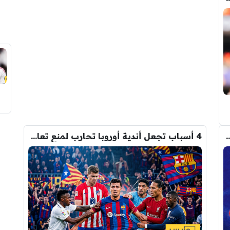
م من أتلتيكو مدريد على برشلونة في ملف ألفاريز
4 أسباب تجعل أندية أوروبا تحارب لمنع تعاقد برشلونة مع رودري!