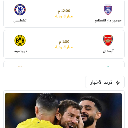
12:00 م
مباراة ودية
جوهور دار التعظيم
تشيلسي
1:00 م
مباراة ودية
آرسنال
دورتموند
1:30 م
مباراة ودية
ترند الأخبار
ليفربول
موناكو