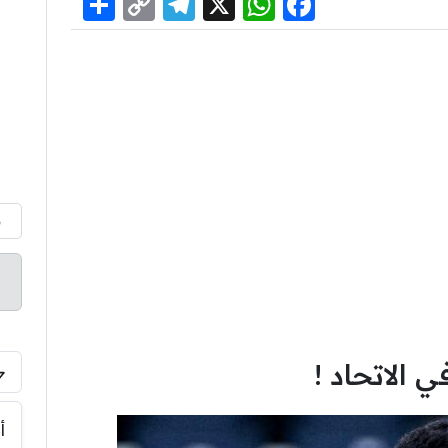
Share
Telegram
Copy
WhatsApp
Facebook
X
Link
م
 الاتحاد !
أ