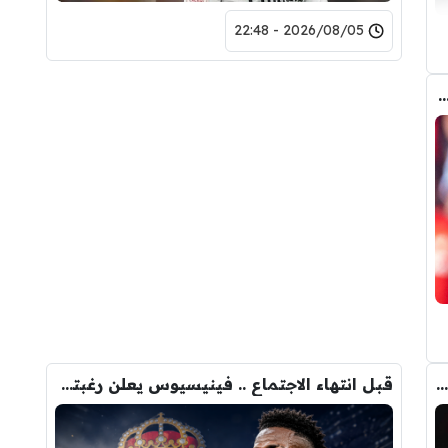
2026/08/05 - 22:48
 المالي من أرسنال لريال مدريد من أجل شراء فينيسيوس جونيور
لاعبان من برشلونة لحل أزمة صفقة جوليان ألفاريز !
قبل انتهاء الاجتماع .. فينيسيوس يعلن رغبته في الرحيل عن ريال مدريد !