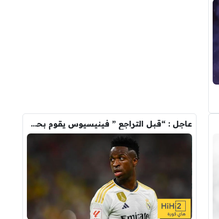
عاجل : “قبل التراجع ” فينيسيوس يقوم بحذف كل صوره مع ريال مدريد