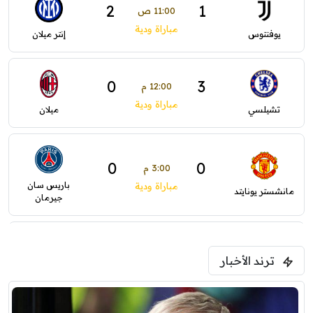
2
1
11:00 ص
مباراة ودية
يوفنتوس
إنتر ميلان
0
3
12:00 م
مباراة ودية
تشيلسي
ميلان
0
0
3:00 م
باريس سان
مباراة ودية
مانشستر يونايتد
جيرمان
5:00 م
ترند الأخبار
ودية( ابو ظبي الرياضية -TV )
فرينتسفاروشي
ريال مدريد