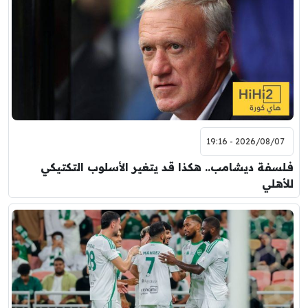
7:00 م
مباراة ودية
برشلونة
نوتنغهام فورست
8:00 م
مباراة ودية
اودينيزي
برشلونة
2026/08/07 - 19:16
فلسفة ديشامب.. هكذا قد يتغير الأسلوب التكتيكي
للأهلي