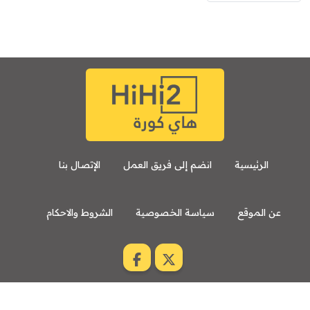
7:00 م
مباراة ودية
برشلونة
نوتنغهام فورست
8:00 م
مباراة ودية
اودينيزي
برشلونة
الرئيسية
انضم إلى فريق العمل
الإتصال بنا
عن الموقع
سياسة الخصوصية
الشروط والاحكام