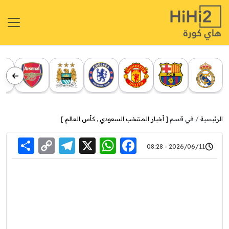
الرئيسية
في قسم [
أخبار المنتخب السعودي
,
كأس العالم
]
re
elegram
Copy
WhatsApp
Facebook
X
2026/06/11 - 08:28
Link