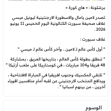
برشلونة : « هاي كورة »
تصدر لامين يامال والاسطورة الارجنتينية ليونيل ميسي
غلاف صحيفة سبورت الكتالونية اليوم الخميس 11 يونيو
2026 .
غلاف سبورت :
” أول كأس عالم لـ لامين .. وآخر كأس عالم لـ ميسي “
” تنطلق بطولة كأس العالم ، بتاريخها العريق ، بمشاركة
48 فريقا و104 مباريات ، في كوستاريكا على ملعب أزتيكا “
” تلتقي المكسيك وجنوب افريقيا في المباراة الافتتاحية ،
ويدافع المنتخب الارجنتيني عن لقبه أمام منافسين اقوياء
آخرين ، من بينهم اسبانيا ” .
الوسوم