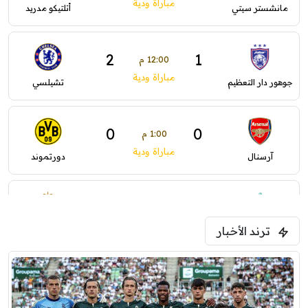
مباراة ودية
مانشستر سيتي
أتلتيكو مدريد
2
1
12:00 م
مباراة ودية
جوهور دار التعظيم
تشيلسي
0
0
1:00 م
مباراة ودية
آرسنال
دورتموند
0
0
1:30 م
مباراة ودية
ترند الأخبار
ليفربول
موناكو