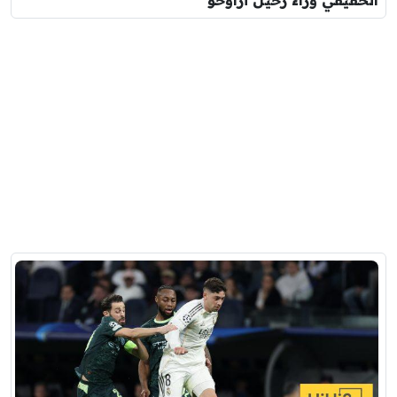
الحقيقي وراء رحيل أراوخو