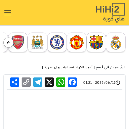
الرئيسية
في قسم [
أخبار الكرة الاسبانية
,
ريال مدريد
]
re
elegram
Copy
WhatsApp
Facebook
X
2026/06/11 - 01:21
Link