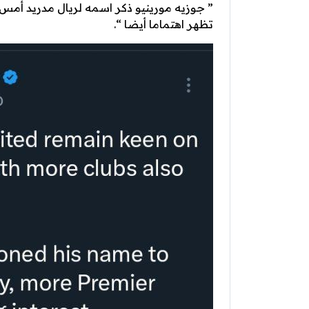
” جوزيه مورينيو ذكر اسمه لريال مدريد أمس ،
تظهر اهتماما أيضا “.