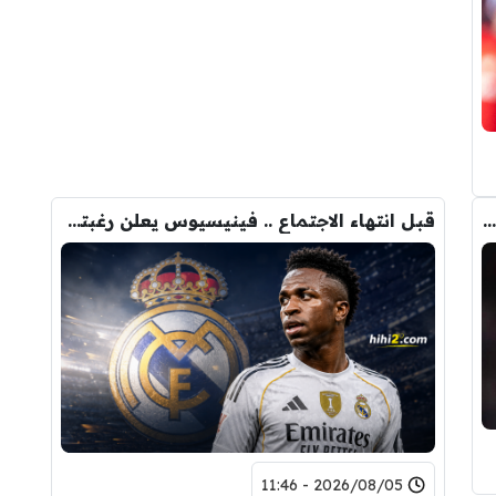
لاعبان من برشلونة لحل أزمة صفقة جوليان ألفاريز !
قبل انتهاء الاجتماع .. فينيسيوس يعلن رغبته في الرحيل عن ريال مدريد !
2026/08/05 - 11:46