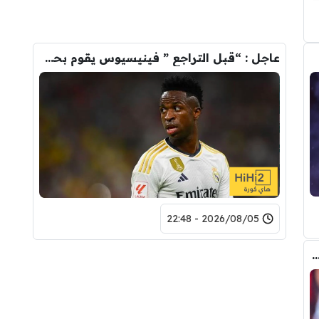
عاجل : “قبل التراجع ” فينيسيوس يقوم بحذف كل صوره مع ريال مدريد
2026/08/05 - 22:48
 المالي من أرسنال لريال مدريد من أجل شراء فينيسيوس جونيور