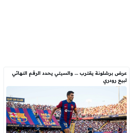
عرض برشلونة يقترب … والسيتي يحدد الرقم النهائي
لبيع رودري