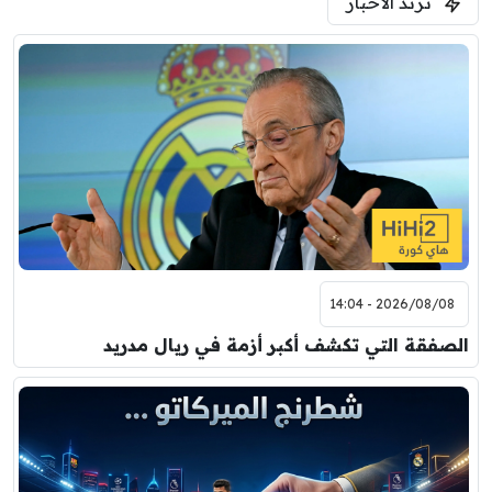
ترند الأخبار
ودية( ابو ظبي الرياضية -TV )
فرينتسفاروشي
ريال مدريد
7:00 م
مباراة ودية
برشلونة
نوتنغهام فورست
8:00 م
مباراة ودية
اودينيزي
برشلونة
2026/08/08 - 14:04
الصفقة التي تكشف أكبر أزمة في ريال مدريد