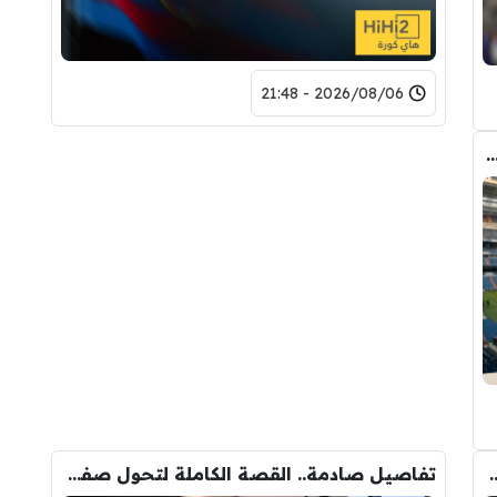
2026/08/06 - 21:48
دريد ” شاهد تشكيله الريال القادمه لاكتساح المركز الثاني
وأحد افراد ادارة ريال مدريد بعد انهيار صفقة رودري
تفاصيل صادمة.. القصة الكاملة لتحول صفقة رودري من ريال مدريد الى برشلونة