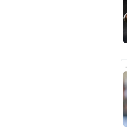
ذي جعل ريال مدريد قد يتنازل لبرشلونة عن رودري