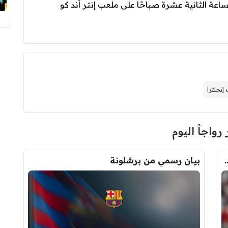
اعة الثانية عشرة صباحًا على ملعب إنتر أند كو
إنجلترا
 رواجاً اليوم
ودري مع برشلونة.. قيمة الصفقة والراتب
بيان رسمي من برشلونة