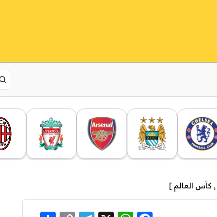
كأس العالم
]