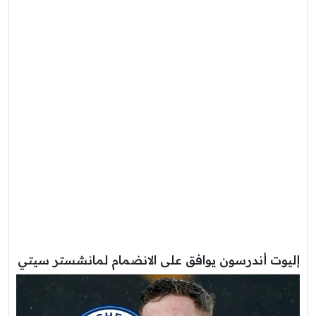
إليوت أندرسون يوافق على الانضمام لمانشستر سيتي