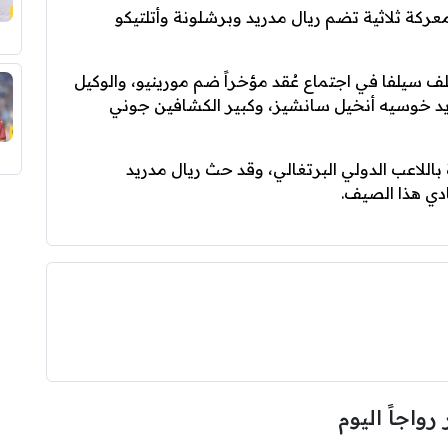
عركة ثلاثية تضم ريال مدريد وبرشلونة وأتلتيكو
سيلفا في اجتماع عُقد مؤخراً ضم مورينيو، والوكيل
يد خوسيه أنخيل سانشيز، وكبير الكشافين جوني
لاعب الدولي البرتغالي، وقد حث ريال مدريد
دي هذا الصيف.
 رواجاً اليوم