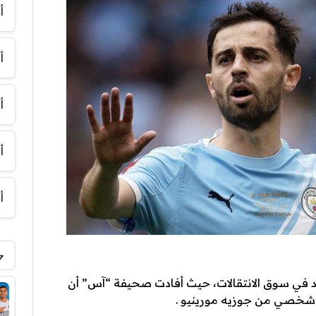
أ
أ
أ
أ
أ
د في سوق الانتقالات، حيث أفادت صحيفة “آس” أن
ب شخصي من جوزيه مورينيو .