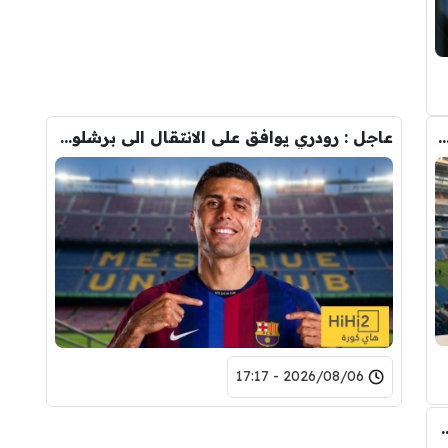
دريد ” شاهد تشكيله الريال القادمه لاكتساح المركز الثاني
عاجل : رودري يوافق على الانتقال الى برشلونة.. 3 أسباب وراء قراره
2026/08/06 - 17:17
تحول صفقة رودري من ريال مدريد الى برشلونة