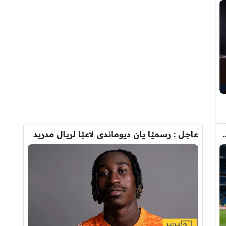
وأحد افراد ادارة ريال مدريد بعد انهيار صفقة رودري
عاجل : رسميًا يان ديوماندي لاعبًا لريال مدريد