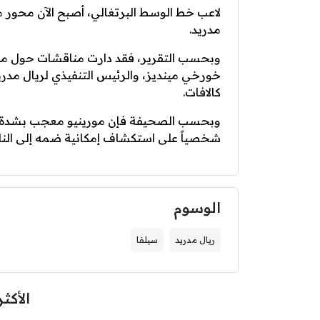
لاعب خط الوسط البرتغالي، أصبح الآن محور م
مدريد.
وبحسب التقرير، فقد دارت مناقشات حول ملف 
خورخي مينديز، والرئيس التنفيذي لريال مدر
كالافات.
وبحسب الصحيفة فإن مورينيو معجب بشدة بال
شخصياً على استكشاف إمكانية ضمه إلى النا
الوسوم
ريال مدريد
سيلفا
الأكثر