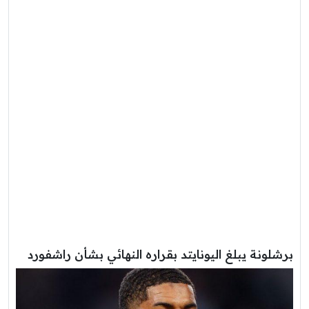
برشلونة يبلغ اليونايتد بقراره النهائي بشأن راشفورد