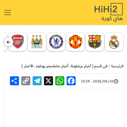
الرئيسية
في قسم [
أخبار برشلونة
,
أخبار مانشستر يونايتد
,
الأخبار
]
re
elegram
Copy
WhatsApp
Facebook
X
2026/06/10 - 13:29
Link