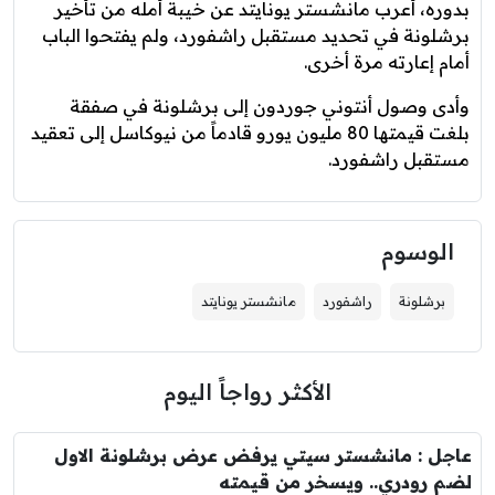
بدوره، أعرب مانشستر يونايتد عن خيبة أمله من تأخير
برشلونة في تحديد مستقبل راشفورد، ولم يفتحوا الباب
أمام إعارته مرة أخرى.
وأدى وصول أنتوني جوردون إلى برشلونة في صفقة
بلغت قيمتها 80 مليون يورو قادماً من نيوكاسل إلى تعقيد
مستقبل راشفورد.
الوسوم
برشلونة
راشفورد
مانشستر يونايتد
الأكثر رواجاً اليوم
عاجل : مانشستر سيتي يرفض عرض برشلونة الاول
لضم رودري.. ويسخر من قيمته