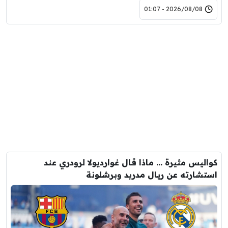
2026/08/08 - 01:07
كواليس مثيرة … ماذا قال غوارديولا لرودري عند
استشارته عن ريال مدريد وبرشلونة