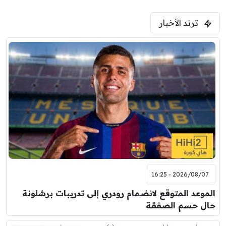
5:00 م
ترند الأخبار
ودية( ابو ظبي الرياضية -TV )
فرينتسفاروشي
ريال مدريد
7:00 م
مباراة ودية
برشلونة
نوتنغهام فورست
8:00 م
مباراة ودية
اودينيزي
برشلونة
2026/08/07 - 16:25
الموعد المتوقع لانضمام رودري إلى تدريبات برشلونة
حال حسم الصفقة