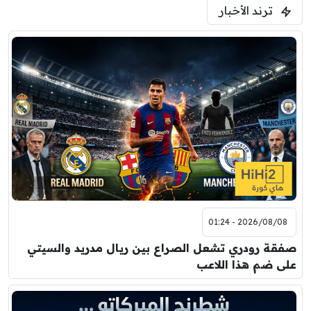
ترند الأخبار
ودية( ابو ظبي الرياضية -TV )
فرينتسفاروشي
ريال مدريد
7:00 م
مباراة ودية
برشلونة
نوتنغهام فورست
8:00 م
مباراة ودية
اودينيزي
برشلونة
2026/08/08 - 01:24
صفقة رودري تشعل الصراع بين ريال مدريد والسيتي
على ضم هذا اللاعب