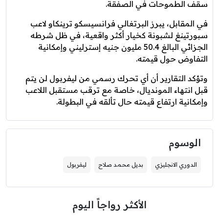
سقف الطموحات في الصفقة.
في المقابل، يبرز البرتغالي فرانسيسكو ترينكاو لاعب
سبورتينغ لشبونة كخيار أكثر واقعية، في ظل شرطه
الجزائي البالغ 50.4 مليون جنيه إسترليني وإمكانية
التفاوض حول قيمته.
وتؤكد التقارير أن أي تحرك رسمي من ليفربول لن يتم
قبل انتهاء المونديال، خاصة مع ترقب مستقبل اللاعب
وإمكانية ارتفاع قيمته حال تألقه في البطولة.
الوسوم
الدوري الانجليزي
بديل محمد صلاح
ليفربول
الأكثر رواجاً اليوم