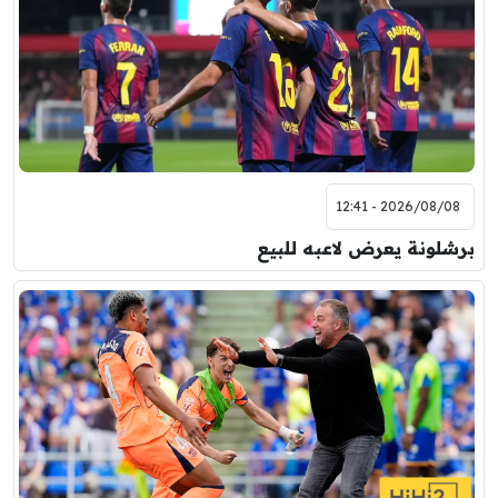
7:00 م
مباراة ودية
برشلونة
نوتنغهام فورست
8:00 م
مباراة ودية
اودينيزي
برشلونة
2026/08/08 - 12:41
برشلونة يعرض لاعبه للبيع