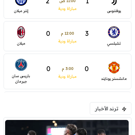
2
1
11:00 ص
مباراة ودية
يوفنتوس
إنتر ميلان
0
3
12:00 م
مباراة ودية
تشيلسي
ميلان
0
0
3:00 م
باريس سان
مباراة ودية
مانشستر يونايتد
جيرمان
5:00 م
ترند الأخبار
ودية( ابو ظبي الرياضية -TV )
فرينتسفاروشي
ريال مدريد