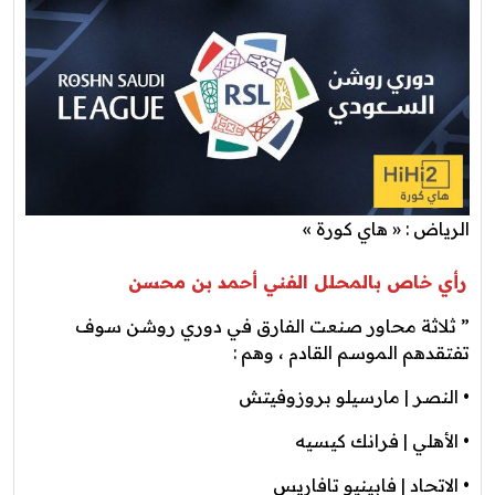
الرياض : « هاي كورة »
رأي خاص بالمحلل الفني أحمد بن محسن
” ‏ثلاثة محاور صنعت الفارق في دوري روشن سوف
تفتقدهم الموسم القادم ، وهم : ‎
• النصر | مارسيلو بروزوفيتش
• الأهلي | فرانك كيسيه
• الاتحاد | فابينيو تافاريس