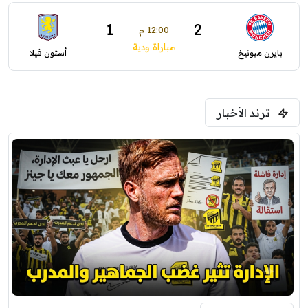
1
2
12:00 م
مباراة ودية
بايرن ميونيخ
أستون فيلا
ترند الأخبار