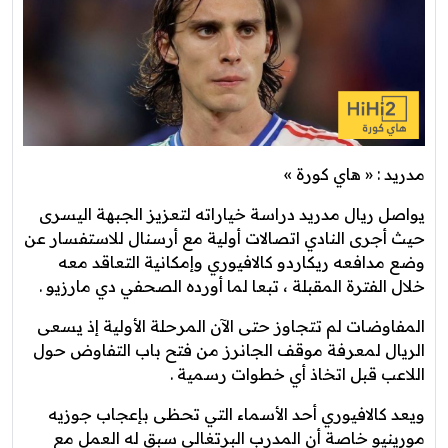
مدريد : « هاي كورة »
يواصل ريال مدريد دراسة خياراته لتعزيز الجبهة اليسرى
حيث أجرى النادي اتصالات أولية مع أرسنال للاستفسار عن
وضع مدافعه ريكاردو كالافيوري وإمكانية التعاقد معه
خلال الفترة المقبلة ، تبعا لما أورده الصحفي دي مارزيو .
المفاوضات لم تتجاوز حتى الآن المرحلة الأولية إذ يسعى
الريال لمعرفة موقف الجانرز من فتح باب التفاوض حول
اللاعب قبل اتخاذ أي خطوات رسمية .
ويعد كالافيوري أحد الأسماء التي تحظى بإعجاب جوزيه
مورينيو خاصة أن المدرب البرتغالي سبق له العمل مع