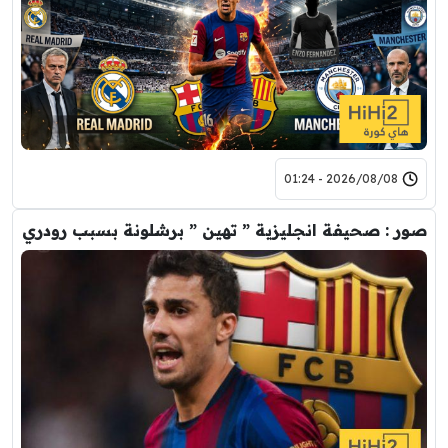
2026/08/08 - 01:24
صور : صحيفة انجليزية ” تهين ” برشلونة بسبب رودري