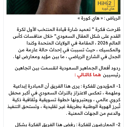
الرياض : « هاي كورة »
طُرحت فكرة ” تعميد شارة قيادة المنتخب الأول لكرة
القدم على شكل العقال السعودي” خلال منافسات كأس
العالم 2026 ، المقامة في الولايات المتحدة وكندا
والمكسيك ، حيث تسببت في إحداث حالة عارمة من
الجدل في الشارع الرياضي ، ما بين مؤيد ومعارض لها .
ردود أفعال الجماهير السعودية انقسمت بين اتجاهين
رئيسيين
هما كالتالي :
1- المؤيدون للفكرة : يرى هذا الفريق أن المبادرة إبداعية
وملهمة ، تعكس الاعتزاز بالتراث السعودي في أكبر محفل
كروي عالمي ، ويعتبرونها خطوة تسويقية وثقافية ذكية
تُبرز الهوية الوطنية بطريقة غير تقليدية ، وتستحق التنفيذ
والدعم من الجهات المعنية .
2- المعارضون للفكرة : رفض هذا الفريق الفكرة بشكل