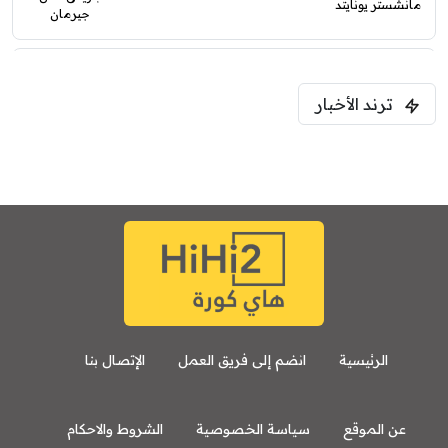
مانشستر يونايتد
جيرمان
5:00 م
ترند الأخبار
ودية( ابو ظبي الرياضية -TV )
فرينتسفاروشي
ريال مدريد
7:00 م
مباراة ودية
برشلونة
نوتنغهام فورست
8:00 م
مباراة ودية
اودينيزي
برشلونة
الرئيسية
انضم إلى فريق العمل
الإتصال بنا
عن الموقع
سياسة الخصوصية
الشروط والاحكام