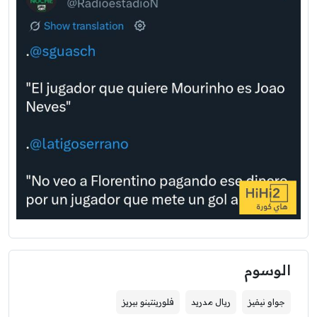
الوسوم
جواو نيفيز
ريال مدريد
فلورينتينو بيريز