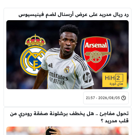
رد ريال مدريد على عرض أرسنال لضم فينيسيوس
2026/08/05 - 21:57
تحول مفاجئ .. هل يخطف برشلونة صفقة رودري من
قلب مدريد ؟