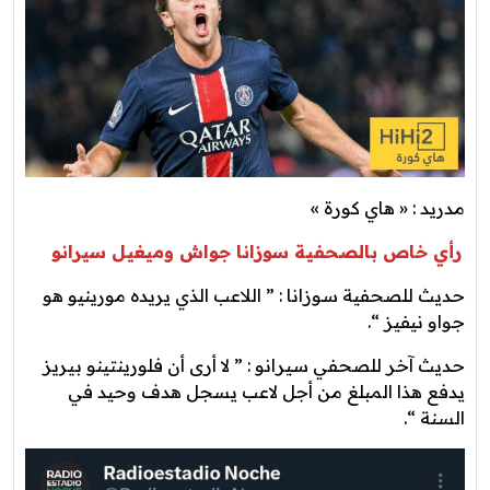
مدريد : « هاي كورة »
رأي خاص بالصحفية سوزانا جواش وميغيل سيرانو
حديث للصحفية سوزانا : ” اللاعب الذي يريده مورينيو هو
جواو نيفيز “.
حديث آخر للصحفي سيرانو : ” لا أرى أن فلورينتينو بيريز
يدفع هذا المبلغ من أجل لاعب يسجل هدف وحيد في
السنة “.