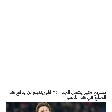
تصريح مثير يشعل الجدل : ” فلورينتينو لن يدفع هذا
المبلغ في هذا اللاعب !”