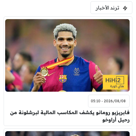
5:00 م
ترند الأخبار
ودية( ابو ظبي الرياضية -TV )
فرينتسفاروشي
ريال مدريد
7:00 م
مباراة ودية
برشلونة
نوتنغهام فورست
8:00 م
مباراة ودية
اودينيزي
برشلونة
2026/08/08 - 05:10
فابريزيو رومانو يكشف المكاسب المالية لبرشلونة من
رحيل أراوخو