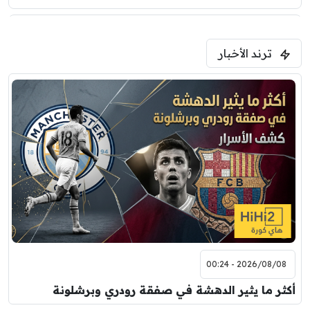
0
0
5:00 م
ترند الأخبار
ودية( ابو ظبي الرياضية -TV )
فرينتسفاروشي
ريال مدريد
7:00 م
مباراة ودية
برشلونة
نوتنغهام فورست
8:00 م
مباراة ودية
اودينيزي
برشلونة
2026/08/08 - 00:24
أكثر ما يثير الدهشة في صفقة رودري وبرشلونة