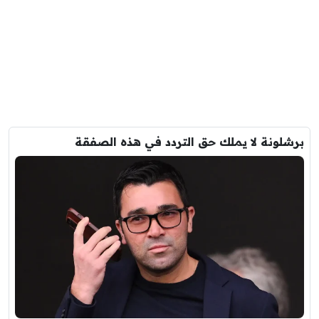
برشلونة لا يملك حق التردد في هذه الصفقة