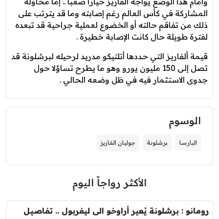
وأمام هذا الوضع يواجه ألفاريز خيارا صعبا .. إما محاولة
المشاركة في كأس العالم رغم إصابته وما قد يترتب على
ذلك من تفاقم حالته أو الخضوع لعملية جراحية قد تبعده
لفترة طويلة حال كانت الإصابة خطيرة .
قيمة ألفاريز التي حددها أتلتيكو مدريد لرحيله لبرشلونة قد
تصل إلى 150 مليون يورو وهو ما يطرح تساؤلا حول
جدوى الاستثمار فيه في ظل وضعه الحالي .
الوسوم
البارسا
برشلونة
جوليان الفاريز
الأكثر رواجاً اليوم
رومانو : برشلونة يُعير أراوخو الى ليفربول .. تفاصيل