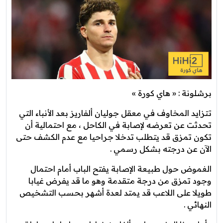
برشلونة : « هاي كورة »
تتزايد المخاوف في معقل جوليان ألفاريز بعد الأنباء التي
تحدثت عن تعرضه لإصابة في الكاحل ، مع احتمالية أن
تكون تمزق قد يتطلب تدخلا جراحيا مع عدم الكشف حتى
الآن عن درجته بشكل رسمي .
الغموض حول طبيعة الإصابة يفتح الباب أمام احتمال
وجود تمزق من درجة متقدمة وهو ما قد يفرض غيابا
طويلا على اللاعب قد يمتد لعدة أشهر بحسب التشخيص
النهائي .