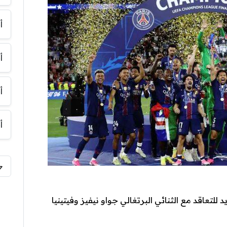
أ
أ
أ
أ
لتعاقد مع الثنائي البرتغالي جواو نيفيز وفيتينيا