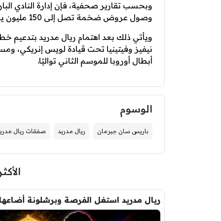
وبحسب تقارير صحفية، فإن إدارة النادي البار
وصول عروض ضخمة تصل إلى 150 مليون يورو.
ويأتي ذلك بعد اهتمام ريال مدريد بتدعيم خ
نيفيز وفيتينيا تحت قيادة لويس إنريكي، و
أبطال أوروبا للموسم الثاني تواليًا.
الوسوم
باريس سان جيرمان
ريال مدريد
صفقات ريال مدري
الأكثر
ريال مدريد استغل الفرصة وبرشلونة أضاعها 