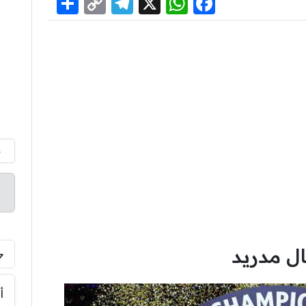
Share
Telegram
Copy
WhatsApp
Facebook
X
Link
م
ال مدريد
أ