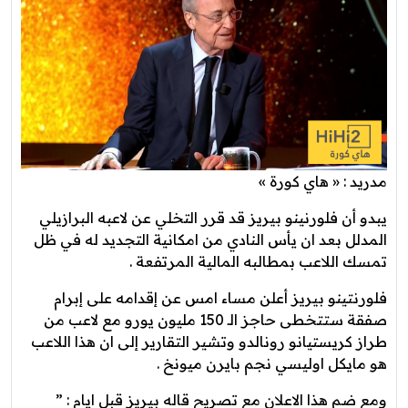
مدريد : « هاي كورة »
يبدو أن فلورنينو بيريز قد قرر التخلي عن لاعبه البرازيلي
المدلل بعد ان يأس النادي من امكانية التجديد له في ظل
تمسك اللاعب بمطالبه المالية المرتفعة .
فلورنتينو بيريز أعلن مساء امس عن إقدامه على إبرام
صفقة ستتخطى حاجز الـ 150 مليون يورو مع لاعب من
طراز كريستيانو رونالدو وتشير التقارير إلى ان هذا اللاعب
هو مايكل اوليسي نجم بايرن ميونخ .
ومع ضم هذا الاعلان مع تصريح قاله بيريز قبل ايام : ”