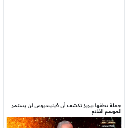
جملة نطقها بيريز تكشف أن فينيسيوس لن يستمر
الموسم القادم