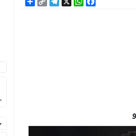
Share
Telegram
Copy
WhatsApp
Facebook
X
Link
م
ب