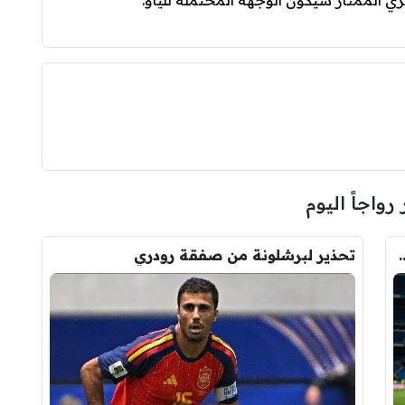
زي الممتاز سيكون الوجهة المحتملة للياو.
 رواجاً اليوم
وأحد افراد ادارة ريال مدريد بعد انهيار صفقة رودري
تحذير لبرشلونة من صفقة رودري