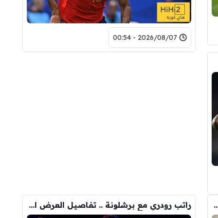
2026/08/07 - 00:54
ذي جعل ريال مدريد قد يتنازل لبرشلونة عن رودري
راتب رودري مع برشلونة .. تفاصيل العرض الأول