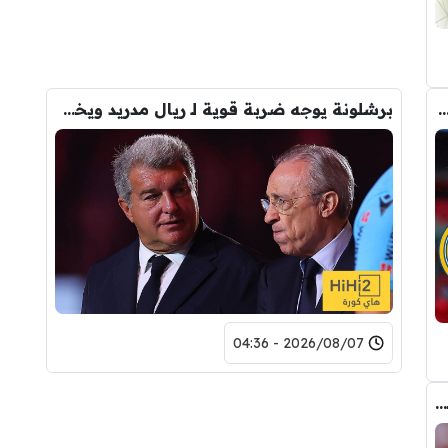
 مانشستر سيتي وبرشلونة ريال مدريد في صفقة رودري
برشلونة يوجه ضربة قوية لـ ريال مدريد ويخفي صفقته التاريخية
2026/08/07 - 04:36
عاجل : مانشستر سيتي يرفض عرض برشلونة الاول لضم رودري.. ويسخر من قيمته