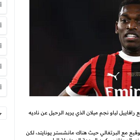
أ
أ
أ
أ
أ
 رافاييل لياو نجم ميلان الذي يريد الرحيل عن ناديه
وقيع مع البرتغالي حيث هناك مانشستر يونايتد، لكن