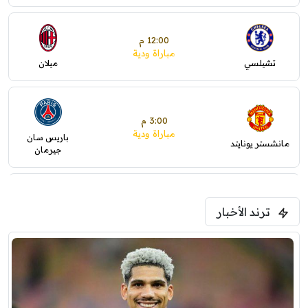
12:00 م
مباراة ودية
تشيلسي
ميلان
3:00 م
مباراة ودية
باريس سان
مانشستر يونايتد
جيرمان
5:00 م
ترند الأخبار
ودية( ابو ظبي الرياضية -TV )
فرينتسفاروشي
ريال مدريد
7:00 م
مباراة ودية
برشلونة
نوتنغهام فورست