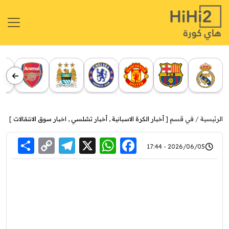
الرئيسية
في قسم [
أخبار الكرة الاسبانية
,
أخبار تشلسي
,
اخبار سوق الانتقالات
]
re
elegram
Copy
WhatsApp
Facebook
X
2026/06/05 - 17:44
Link