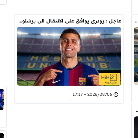
دريد ” شاهد تشكيله الريال القادمه لاكتساح المركز الثاني
عاجل : رودري يوافق على الانتقال الى برشلونة.. 3 أسباب وراء قراره
2026/08/06 - 17:17
تحول صفقة رودري من ريال مدريد الى برشلونة