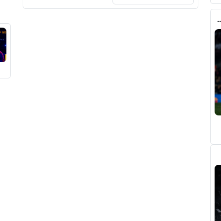
ري عن ريال مدريد وقربته من برشلونة