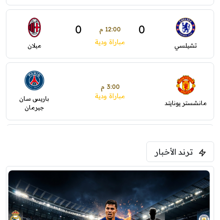
0
0
12:00 م
مباراة ودية
تشيلسي
ميلان
3:00 م
مباراة ودية
باريس سان
مانشستر يونايتد
جيرمان
5:00 م
ترند الأخبار
ودية( ابو ظبي الرياضية -TV )
فرينتسفاروشي
ريال مدريد
7:00 م
مباراة ودية
برشلونة
نوتنغهام فورست