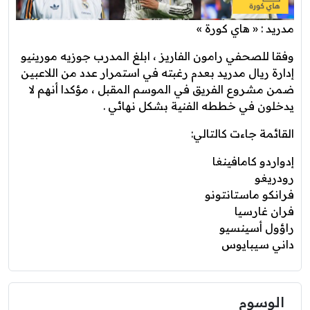
مدريد : « هاي كورة »
وفقا للصحفي رامون الفاريز ، ابلغ المدرب جوزيه مورينيو
إدارة ريال مدريد بعدم رغبته في استمرار عدد من اللاعبين
ضمن مشروع الفريق في الموسم المقبل ، مؤكدا أنهم لا
يدخلون في خططه الفنية بشكل نهائي .
القائمة جاءت كالتالي:
إدواردو كامافينغا
رودريغو
فرانكو ماستانتونو
فران غارسيا
راؤول أسينسيو
داني سيبايوس
الوسوم