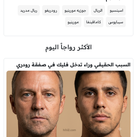
اسينسيو
الريال
جوزيه مورينيو
رودريغو
ريال مدريد
سيبايوس
كامافينغا
مورينيو
الأكثر رواجاً اليوم
السبب الحقيقي وراء تدخل فليك في صفقة رودري