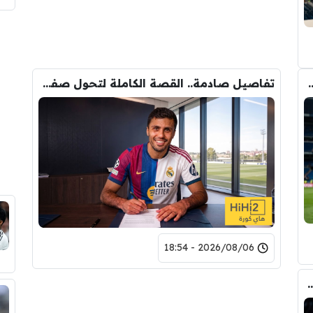
وأحد افراد ادارة ريال مدريد بعد انهيار صفقة رودري
تفاصيل صادمة.. القصة الكاملة لتحول صفقة رودري من ريال مدريد الى برشلونة
2026/08/06 - 18:54
ري عن ريال مدريد وقربته من برشلونة