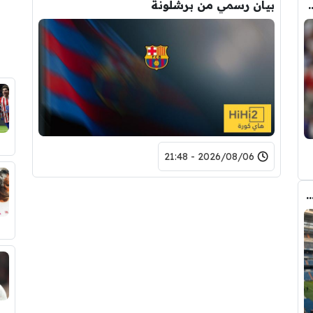
ودري مع برشلونة.. قيمة الصفقة والراتب
بيان رسمي من برشلونة
2026/08/06 - 21:48
دريد ” شاهد تشكيله الريال القادمه لاكتساح المركز الثاني