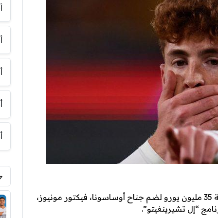
أ
أ
أ
أ
أ
قدم نادي نيوكاسل يونايتد عرضًا رسميًا بقيمة 35 مليون يورو لضم جناح أوساسونا، فيكتور مونيوز،
امج “إل تشيرينغيتو”.