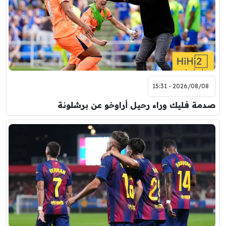
مباراة ودية
برشلونة
نوتنغهام فورست
8:00 م
مباراة ودية
اودينيزي
برشلونة
2026/08/08 - 15:31
صدمة فليك وراء رحيل أراوخو عن برشلونة