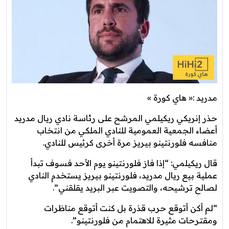
مدريد :« هاي كورة »
حذر إنريكي ريكيلمي المرشح على رئاسة نادي ريال مدريد
أعضاء الجمعية العمومية للنادي الملكي من انتخاب
منافسه فلورنتينو بيريز مرة أخرى كرئيس للنادي.
قال ريكيلمي: “إذا فاز فلورنتينو يوم الأحد فسوف تبدأ
عملية بيع ريال مدريد، فلورنتينو بيريز يستخدم النادي
لصالح ترشيحه، والتصويت عبر البريد يقلقني”.
“لم أكن أتوقع حرب قذرة بل كنت أتوقع مناظرات
ومقترحات مثيرة للاهتمام من فلورنتينو”.