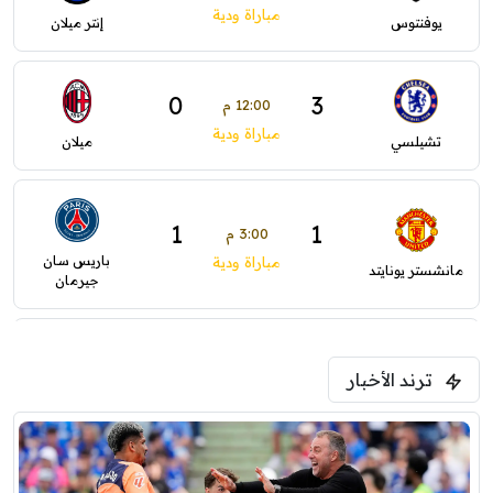
مباراة ودية
يوفنتوس
إنتر ميلان
0
3
12:00 م
مباراة ودية
تشيلسي
ميلان
1
1
3:00 م
باريس سان
مباراة ودية
مانشستر يونايتد
جيرمان
2
1
5:00 م
ترند الأخبار
ودية( ابو ظبي الرياضية -TV )
فرينتسفاروشي
ريال مدريد
7:00 م