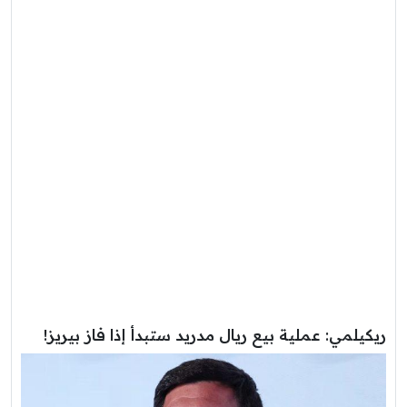
ريكيلمي: عملية بيع ريال مدريد ستبدأ إذا فاز بيريز!