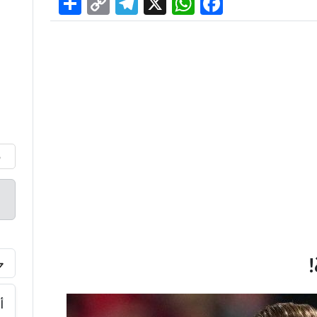
Share
Telegram
Copy
WhatsApp
Facebook
X
Link
م
أ