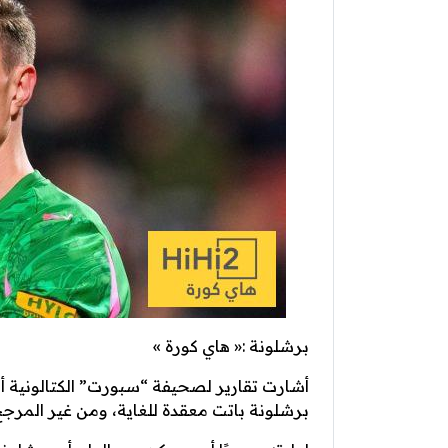
برشلونة :« هاي كورة »
أشارت تقارير لصحيفة “سبورت” الكتالونية أ
برشلونة باتت معقدة للغاية، ومن غير المرجح حلها ق