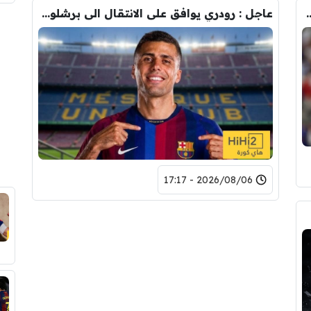
ودري مع برشلونة.. قيمة الصفقة والراتب
عاجل : رودري يوافق على الانتقال الى برشلونة.. 3 أسباب وراء قراره
2026/08/06 - 17:17