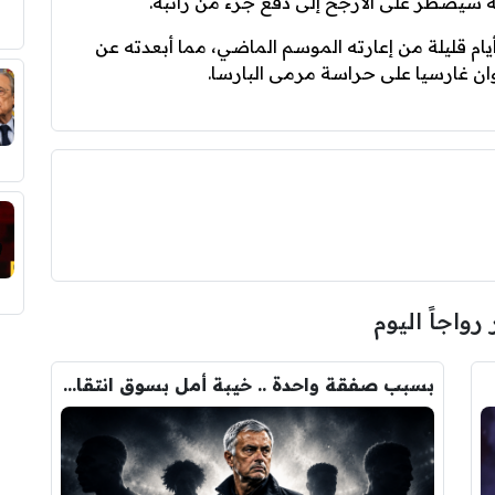
نة سيضطر على الأرجح إلى دفع جزء من راتبه.
م قليلة من إعارته الموسم الماضي، مما أبعدته عن
ن غارسيا على حراسة مرمى البارسا.
 رواجاً اليوم
بسبب صفقة واحدة .. خيبة أمل بسوق انتقالات ريال مدريد !