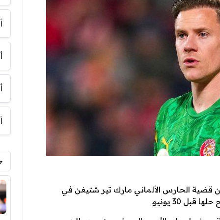
أ
أ
أ
أ
ن قضية الحارس الألماني مارك تير شتيغن في
بل 30 يونيو.