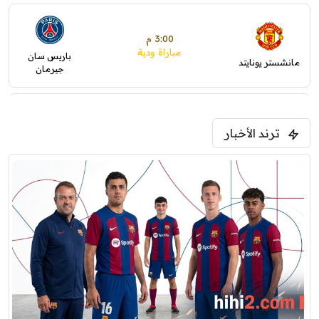
3:00 م
مباراة ودية
باريس سان
مانشستر يونايتد
جيرمان
5:00 م
ترند الأخبار
ودية( ابو ظبي الرياضية -TV )
فرينتسفاروشي
ريال مدريد
7:00 م
مباراة ودية
برشلونة
نوتنغهام فورست
8:00 م
مباراة ودية
اودينيزي
برشلونة