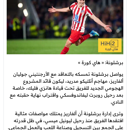
برشلونة: « هاي كورة »
يواصل برشلونة تمسكه بالتعاقد مع الأرجنتيني جوليان
ألفاريز، مهاجم أتلتيكو مدريد، ليكون قائد المشروع
الهجومي الجديد للفريق تحت قيادة هانزي فليك، خاصة
بعد رحيل روبرت ليفاندوفسكي واقتراب نهاية حقبته مع
النادي.
وترى إدارة برشلونة أن ألفاريز يمتلك مواصفات مثالية
افتقدها الفريق منذ رحيل ليونيل ميسي، في ظل قدرته
على الجمع بين التسجيل وصناعة اللعب والعمل الجماعي.