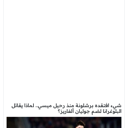
شيء افتقده برشلونة منذ رحيل ميسي.. لماذا يقاتل
البلوغرانا لضم جوليان ألفاريز؟