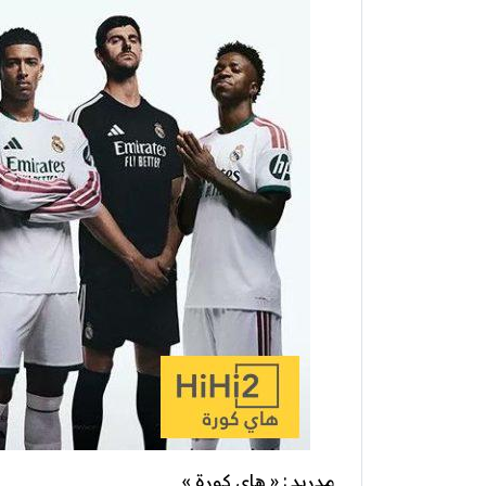
مدريد : « هاي كورة »