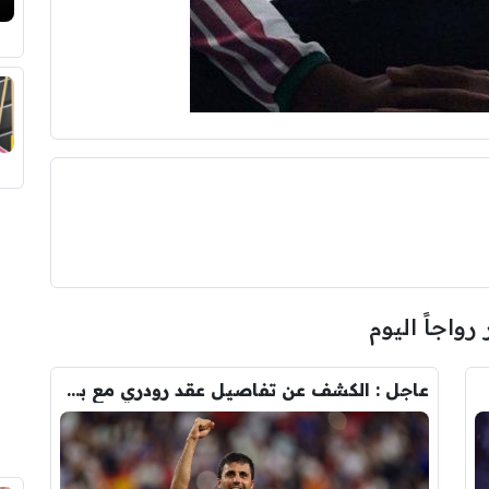
 رواجاً اليوم
عاجل : الكشف عن تفاصيل عقد رودري مع برشلونة.. قيمة الصفقة والراتب