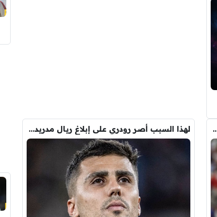
ض صفقة تبادلية على مانشستر سيتي
لهذا السبب أصر رودري على إبلاغ ريال مدريد بقراره شخصيًا