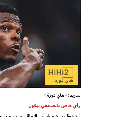
مدريد : « هاي كورة »
رأي خاص بالصحفي بيكون
” لا يتوقف عن مفاجأتي التعاقد مع دومفريس ، 