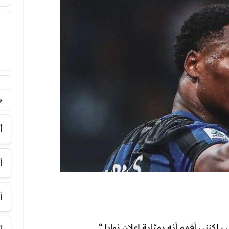
فر
أ
أ
أ
لكنني أفهم أنه بمثابة إعلان نوايا “