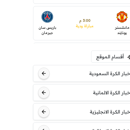
3:00 م
مباراة ودية
مانشستر
باريس سان
يونايتد
جيرمان
5:00 م
أقسام الموقع
ودية( ابو ظبي الرياضية -TV
)
ينتسفاروشي
ريال مدريد
خبار الكرة السعودية
7:00 م
خبار الكرة الالمانية
مباراة ودية
نوتنغهام
برشلونة
فورست
خبار الكرة الانجليزية
8:00 م
مباراة ودية