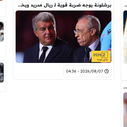
رودري.. لاعبان مرشحان لحل أزمة ريال مدريد
برشلونة يوجه ضربة قوية لـ ريال مدريد ويخفي صفقته التاريخية
2026/08/07 - 04:36
عاجل : مانشستر سيتي يرفض عرض برشلونة الاول لضم رودري.. ويسخر من قيمته