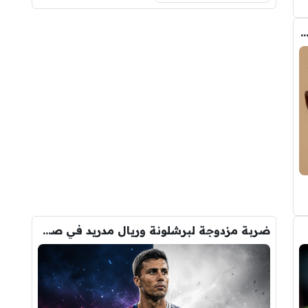
ب الحقيقي وراء تدخل فليك في صفقة رودري
ضربة مزدوجة لبرشلونة وريال مدريد في صفقة رودري