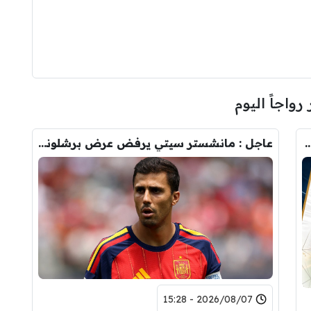
 رواجاً اليوم
رودري.. لاعبان مرشحان لحل أزمة ريال مدريد
عاجل : مانشستر سيتي يرفض عرض برشلونة الاول لضم رودري.. ويسخر من قيمته
2026/08/07 - 15:28