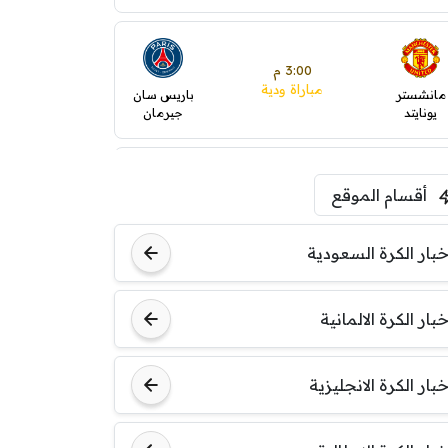
3:00 م
مباراة ودية
مانشستر
باريس سان
يونايتد
جيرمان
5:00 م
أقسام الموقع
ودية( ابو ظبي الرياضية -TV
)
ينتسفاروشي
ريال مدريد
خبار الكرة السعودية
7:00 م
خبار الكرة الالمانية
مباراة ودية
نوتنغهام
برشلونة
فورست
خبار الكرة الانجليزية
8:00 م
مباراة ودية