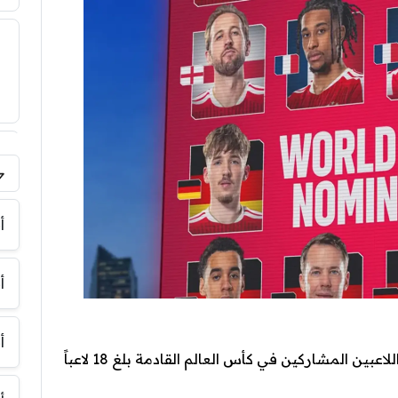
فر
أ
أ
أ
حقق نادي بايرن ميونخ رقما قياسيا في عدد اللاعبين المشاركين في كأس العالم القادمة بلغ 18 لاعباً