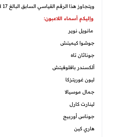
ويتجاوز هذا الرقم القياسي السابق البالغ 17 لاعباً والذي سجله نادي أرسنال في عام 2006.
وإليكم أسماء اللاعبون:
مانويل نوير
جوشوا كيميتش
جوناثان تاه
ألكسندر بافلوفيتش
ليون غوريتزكا
جمال موسيالا
لينارت كارل
جوناس أوربيج
هاري كين