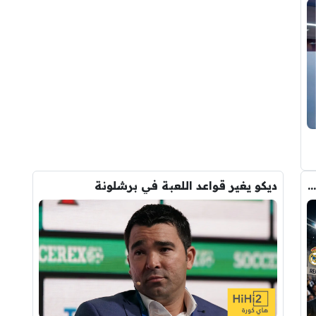
صفقة رودري تشعل الصراع بين ريال مدريد والسيتي على ضم هذا اللاعب
ديكو يغير قواعد اللعبة في برشلونة