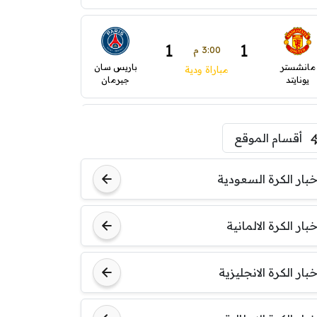
1
1
3:00 م
مانشستر
باريس سان
مباراة ودية
يونايتد
جيرمان
2
0
5:00 م
أقسام الموقع
ودية( ابو ظبي الرياضية -TV
ينتسفاروشي
ريال مدريد
)
خبار الكرة السعودية
7:00 م
خبار الكرة الالمانية
مباراة ودية
نوتنغهام
برشلونة
فورست
خبار الكرة الانجليزية
8:00 م