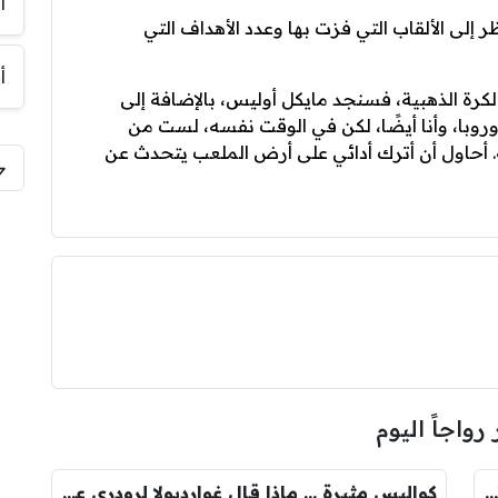
أ
نظر إلى الألقاب التي فزت بها وعدد الأهداف التي
أ
 الكرة الذهبية، فسنجد مايكل أوليس، بالإضافة إلى
أوروبا، وأنا أيضًا، لكن في الوقت نفسه، لست من
ة. أحاول أن أترك أدائي على أرض الملعب يتحدث عن
 رواجاً اليوم
رومانو : برشلونة يُعير أراوخو الى ليفربول .. تفاصيل الصفقة
كواليس مثيرة … ماذا قال غوارديولا لرودري عند استشارته عن ريال مدريد وبرشلونة