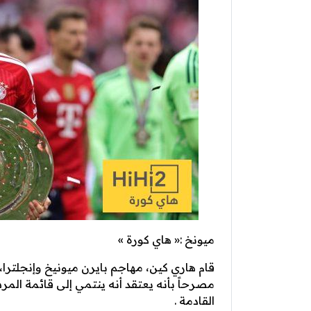
ميونخ :« هاي كورة »
قام هاري كين، مهاجم بايرن ميونيخ وإنجلترا،
مصرحاً بأنه يعتقد أنه ينتمي إلى قائمة المرش
القادمة .