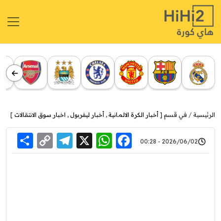
الرئيسية
في قسم [
أخبار الكرة الالمانية
,
أخبار ليفربول
,
اخبار سوق الانتقالات
]
re
elegram
Copy
WhatsApp
Facebook
X
2026/06/02 - 00:28
Link