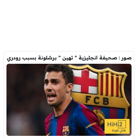
صور : صحيفة انجليزية ” تهين ” برشلونة بسبب رودري