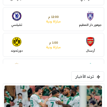
12:00 م
مباراة ودية
جوهور دار التعظيم
تشيلسي
1:00 م
مباراة ودية
آرسنال
دورتموند
1:30 م
مباراة ودية
ترند الأخبار
ليفربول
موناكو