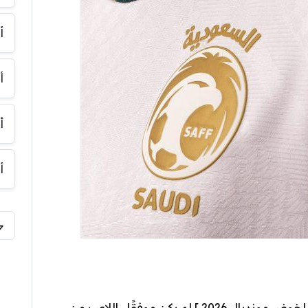
أ
أ
أ
أ
” ‏استبعاد ‎زكريا هوساوي [ من قائمة الأخضر لخوض مونديال 2026 ] لم يكن موفقًا ، اللاعب من