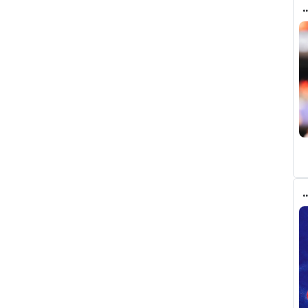
طف برشلونة صفقة رودري من قلب مدريد ؟
م من أتلتيكو مدريد على برشلونة في ملف ألفاريز