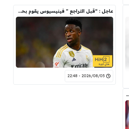
عاجل : “قبل التراجع ” فينيسيوس يقوم بحذف كل صوره مع ريال مدريد
2026/08/05 - 22:48
 المالي من أرسنال لريال مدريد من أجل شراء فينيسيوس جونيور