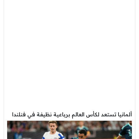
ألمانيا تستعد لكأس العالم برباعية نظيفة في فنلندا