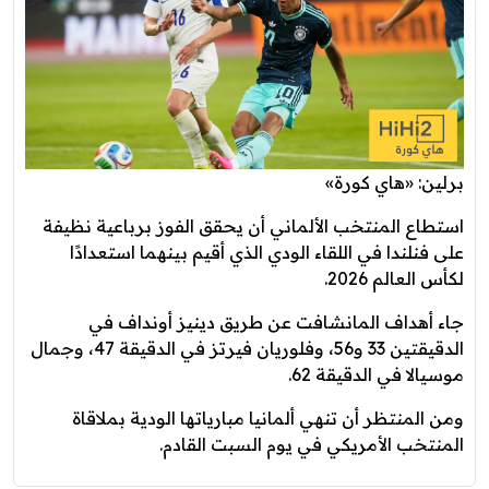
برلين: «هاي كورة»
استطاع المنتخب الألماني أن يحقق الفوز برباعية نظيفة
على فنلندا في اللقاء الودي الذي أقيم بينهما استعدادًا
لكأس العالم 2026.
جاء أهداف المانشافت عن طريق دينيز أونداف في
الدقيقتين 33 و56، وفلوريان فيرتز في الدقيقة 47، وجمال
موسيالا في الدقيقة 62.
ومن المنتظر أن تنهي ألمانيا مبارياتها الودية بملاقاة
المنتخب الأمريكي في يوم السبت القادم.