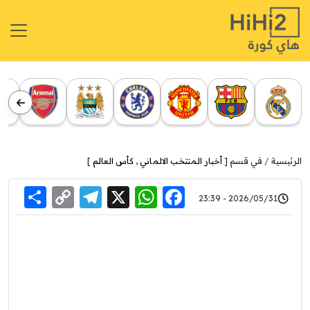
الرئيسية
في قسم [
أخبار المنتخب الالماني
,
كأس العالم
]
re
elegram
Copy
WhatsApp
Facebook
X
2026/05/31 - 23:39
Link