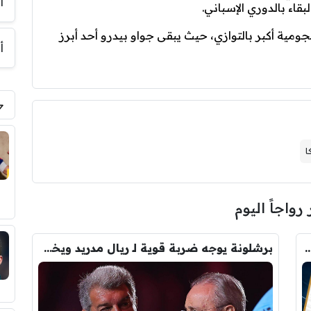
أ
اء بالدوري الإسباني.
مية أكبر بالتوازي، حيث يبقى جواو بيدرو أحد أبرز
أ
ا
 رواجاً اليوم
رودري.. لاعبان مرشحان لحل أزمة ريال مدريد
برشلونة يوجه ضربة قوية لـ ريال مدريد ويخفي صفقته التاريخية