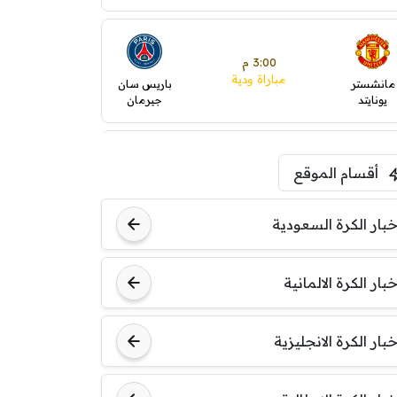
3:00 م
مباراة ودية
مانشستر
باريس سان
يونايتد
جيرمان
5:00 م
أقسام الموقع
ودية( ابو ظبي الرياضية -TV
)
ينتسفاروشي
ريال مدريد
خبار الكرة السعودية
7:00 م
خبار الكرة الالمانية
مباراة ودية
نوتنغهام
برشلونة
فورست
خبار الكرة الانجليزية
8:00 م
مباراة ودية