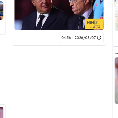
2026/08/07 - 04:36
عاجل : مانشستر سيتي يرفض عرض برشلونة الاول لضم رودري.. ويسخر من قيمته